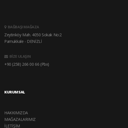
BAĞBAŞI MAĞAZA
Zeytinköy Mah. 4050 Sokak No:2
Pamukkale - DENİZLİ
BİZE ULAŞIN
+90 (258) 266 00 66 (Pbx)
KURUMSAL
HAKKIMIZDA
MAĞAZALARIMIZ
İLETİŞİM