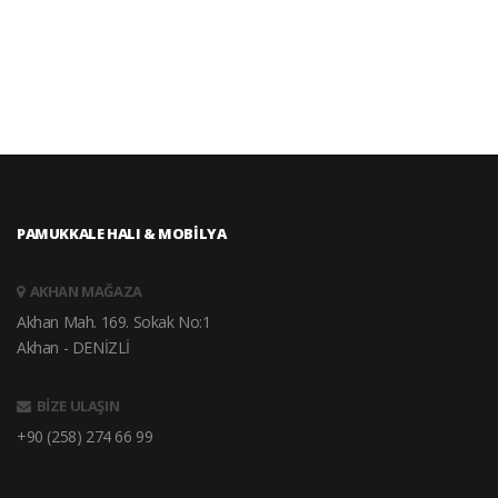
PAMUKKALE HALI & MOBİLYA
AKHAN MAĞAZA
Akhan Mah. 169. Sokak No:1
Akhan - DENİZLİ
BİZE ULAŞIN
+90 (258) 274 66 99