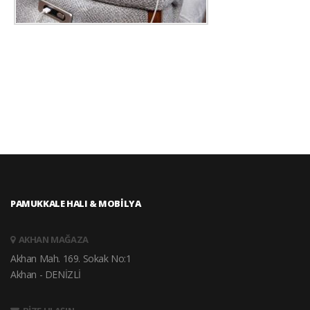
PAMUKKALE HALI & MOBİLYA
AKHAN MAĞAZA
Akhan Mah. 169. Sokak No:1
Akhan - DENİZLİ