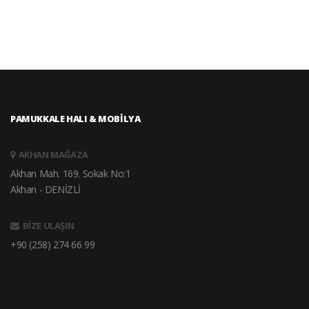
PAMUKKALE HALI & MOBİLYA
AKHAN MAĞAZA
Akhan Mah. 169. Sokak No:1
Akhan - DENİZLİ
BİZE ULAŞIN
+90 (258) 274 66 99