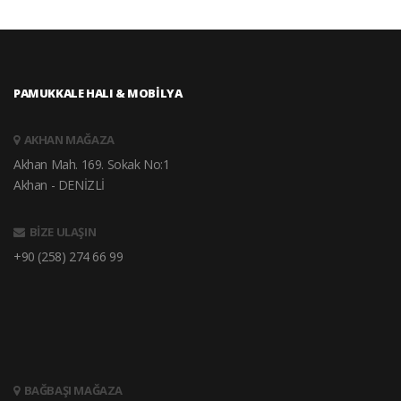
PAMUKKALE HALI & MOBİLYA
AKHAN MAĞAZA
Akhan Mah. 169. Sokak No:1
Akhan - DENİZLİ
BİZE ULAŞIN
+90 (258) 274 66 99
BAĞBAŞI MAĞAZA