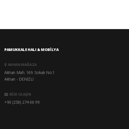
PAMUKKALE HALI & MOBİLYA
AKHAN MAĞAZA
Akhan Mah. 169. Sokak No:1
Akhan - DENİZLİ
BİZE ULAŞIN
+90 (258) 274 66 99