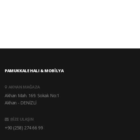
PAMUKKALE HALI & MOBİLYA
AKHAN MAĞAZA
Akhan Mah. 169. Sokak No:1
Akhan - DENİZLİ
BİZE ULAŞIN
+90 (258) 274 66 99