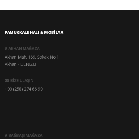
PAMUKKALE HALI & MOBİLYA
AKHAN MAĞAZA
Akhan Mah. 169. Sokak No:1
Akhan - DENİZLİ
BİZE ULAŞIN
+90 (258) 274 66 99
BAĞBAŞI MAĞAZA