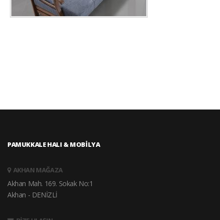
PAMUKKALE HALI & MOBİLYA
AKHAN MAĞAZA
Akhan Mah. 169. Sokak No:1
Akhan - DENİZLİ