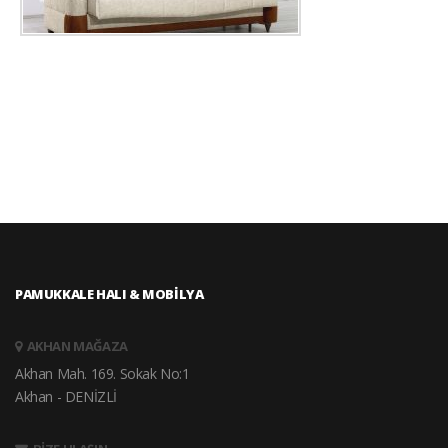
PAMUKKALE HALI & MOBİLYA
AKHAN MAĞAZA
Akhan Mah. 169. Sokak No:1
Akhan - DENİZLİ