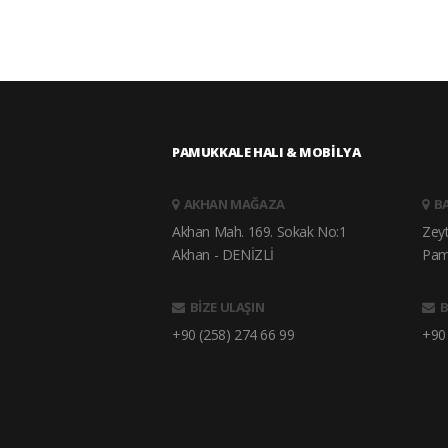
PAMUKKALE HALI & MOBİLYA
AKHAN MAĞAZA
B
Akhan Mah. 169. Sokak No:1
Zey
Akhan - DENİZLİ
Pam
BİZE ULAŞIN
B
+90 (258) 274 66 99
+90 