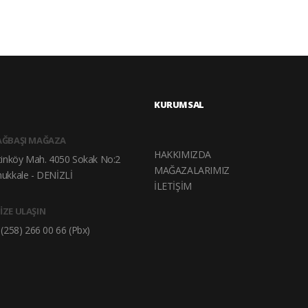
KURUMSAL
AĞBAŞI MAĞAZA
HAKKIMIZDA
tinköy Mah. 4050 Sokak No:2
MAĞAZALARIMIZ
ukkale - DENİZLİ
İLETİŞİM
İZE ULAŞIN
(258) 266 00 66 (Pbx)