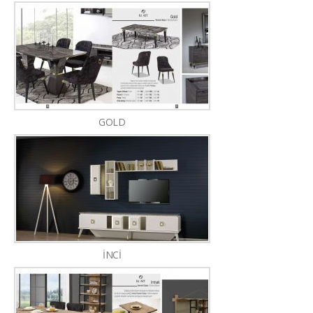
GOLD
İNCİ