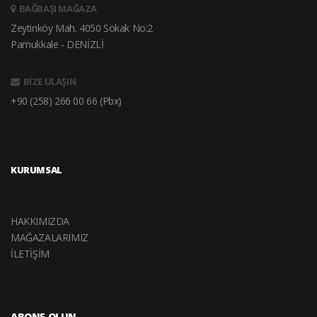
BAĞBAŞI MAĞAZA
Zeytinköy Mah. 4050 Sokak No:2
Pamukkale - DENİZLİ
BİZE ULAŞIN
+90 (258) 266 00 66 (Pbx)
KURUMSAL
HAKKIMIZDA
MAĞAZALARIMIZ
İLETİŞİM
ABONE OLUN