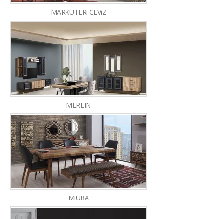
MARKUTERi CEViZ
MERLIN
MiURA