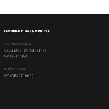
PAMUKKALE HALI & MOBİLYA
AKHAN MAĞAZA
Akhan Mah. 169. Sokak No:1
Akhan - DENİZLİ
BİZE ULAŞIN
+90 (258) 274 66 99