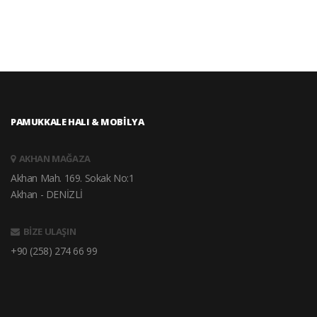
PAMUKKALE HALI & MOBİLYA
AKHAN MAĞAZA
Akhan Mah. 169. Sokak No:1
Akhan - DENİZLİ
BİZE ULAŞIN
+90 (258) 274 66 99