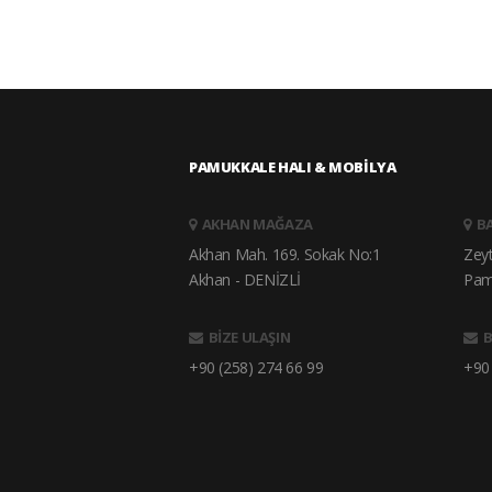
PAMUKKALE HALI & MOBİLYA
AKHAN MAĞAZA
B
Akhan Mah. 169. Sokak No:1
Zey
Akhan - DENİZLİ
Pam
BİZE ULAŞIN
B
+90 (258) 274 66 99
+90 