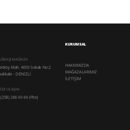
KURUMSAL
AĞBAŞI MAĞAZA
HAKKIMIZDA
tinköy Mah. 4050 Sokak No:2
MAĞAZALARIMIZ
ukkale - DENİZLİ
İLETİŞİM
İZE ULAŞIN
(258) 266 00 66 (Pbx)