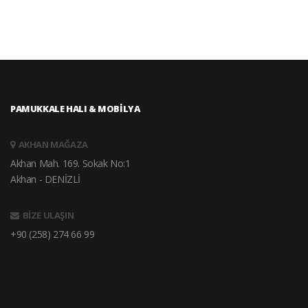
PAMUKKALE HALI & MOBİLYA
AKHAN MAĞAZA
Akhan Mah. 169. Sokak No:1
Akhan - DENİZLİ
BİZE ULAŞIN
+90 (258) 274 66 99