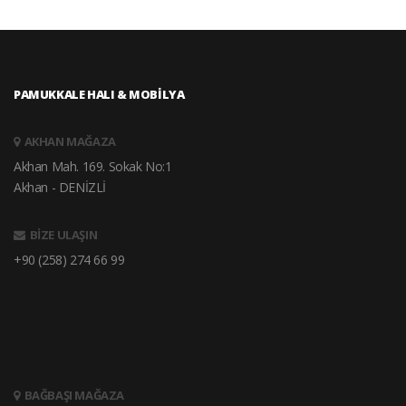
PAMUKKALE HALI & MOBİLYA
AKHAN MAĞAZA
Akhan Mah. 169. Sokak No:1
Akhan - DENİZLİ
BİZE ULAŞIN
+90 (258) 274 66 99
BAĞBAŞI MAĞAZA