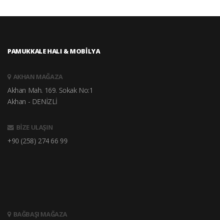
PAMUKKALE HALI & MOBİLYA
AKHAN MAĞAZA
Akhan Mah. 169. Sokak No:1
Akhan - DENİZLİ
BİZE ULAŞIN
+90 (258) 274 66 99
BAĞBAŞI MAĞAZA