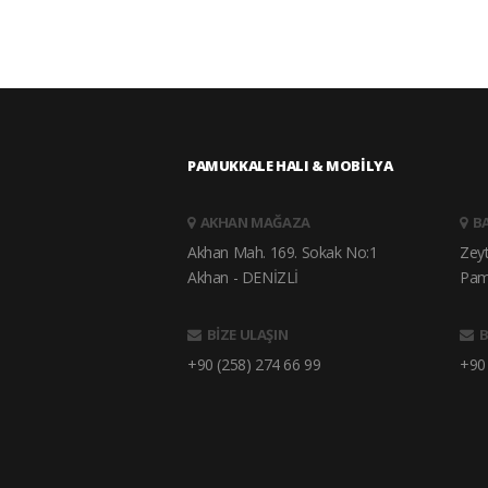
PAMUKKALE HALI & MOBİLYA
AKHAN MAĞAZA
B
Akhan Mah. 169. Sokak No:1
Zey
Akhan - DENİZLİ
Pam
BİZE ULAŞIN
B
+90 (258) 274 66 99
+90 