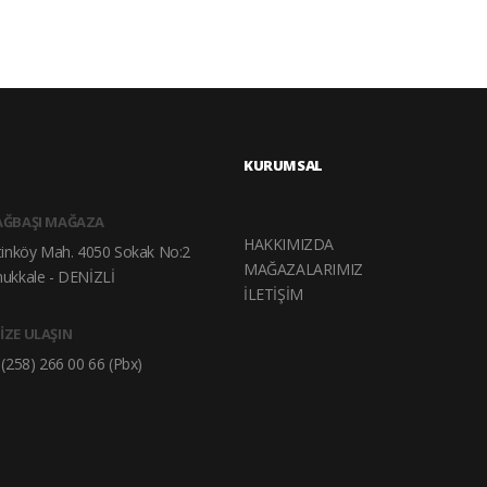
KURUMSAL
AĞBAŞI MAĞAZA
HAKKIMIZDA
tinköy Mah. 4050 Sokak No:2
MAĞAZALARIMIZ
ukkale - DENİZLİ
İLETİŞİM
İZE ULAŞIN
(258) 266 00 66 (Pbx)