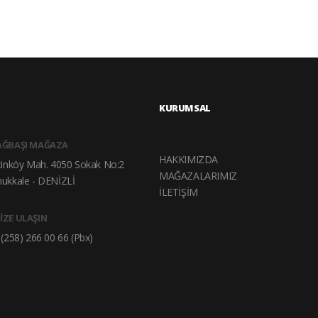
KURUMSAL
AĞBAŞI MAĞAZA
HAKKIMIZDA
tinköy Mah. 4050 Sokak No:2
MAĞAZALARIMIZ
ukkale - DENİZLİ
İLETİŞİM
İZE ULAŞIN
(258) 266 00 66 (Pbx)