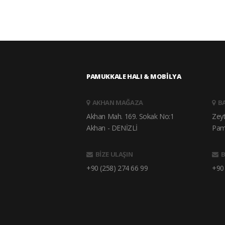
PAMUKKALE HALI & MOBİLYA
AKHAN MAĞAZA
B
Akhan Mah. 169. Sokak No:1
Zey
Akhan - DENİZLİ
Pam
BİZE ULAŞIN
B
+90 (258) 274 66 99
+90 