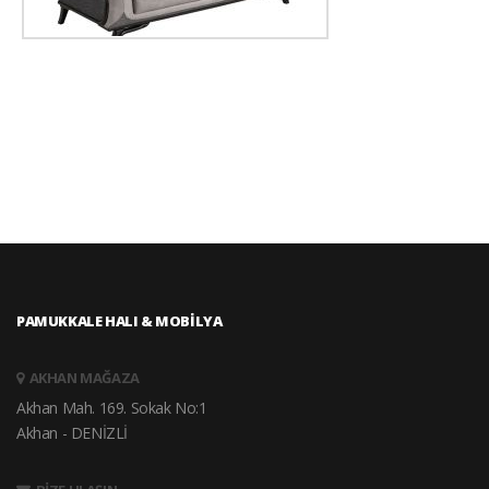
PAMUKKALE HALI & MOBİLYA
AKHAN MAĞAZA
Akhan Mah. 169. Sokak No:1
Akhan - DENİZLİ