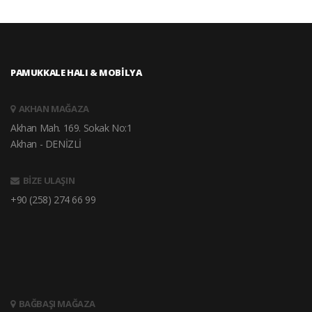
PAMUKKALE HALI & MOBİLYA
AKHAN MAĞAZA
Akhan Mah. 169. Sokak No:1
Akhan - DENİZLİ
BİZE ULAŞIN
+90 (258) 274 66 99
BAĞBAŞI MAĞAZA