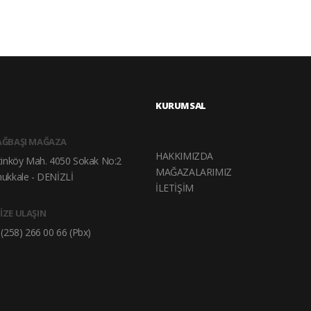
KURUMSAL
AĞBAŞI MAĞAZA
HAKKIMIZDA
tinköy Mah. 4050 Sokak No:2
MAĞAZALARIMIZ
ukkale - DENİZLİ
İLETİŞİM
İZE ULAŞIN
(258) 266 00 66 (Pbx)