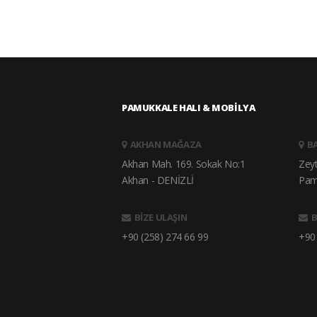
PAMUKKALE HALI & MOBİLYA
AKHAN MAĞAZA
B
Akhan Mah. 169. Sokak No:1
Zey
Akhan - DENİZLİ
Pam
BİZE ULAŞIN
B
+90 (258) 274 66 99
+90 