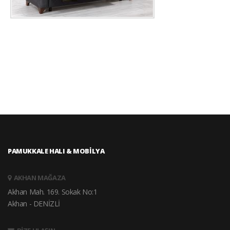
PAMUKKALE HALI & MOBİLYA
AKHAN MAĞAZA
Akhan Mah. 169. Sokak No:1
Akhan - DENİZLİ