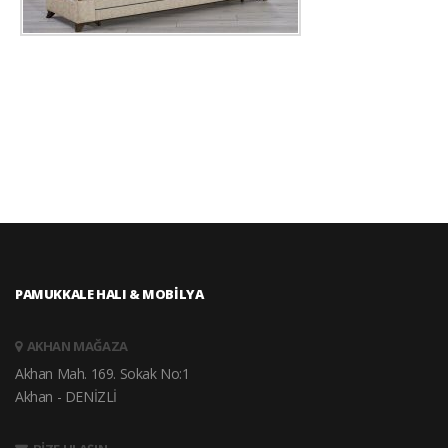
PAMUKKALE HALI & MOBİLYA
AKHAN MAĞAZA
Akhan Mah. 169. Sokak No:1
Akhan - DENİZLİ