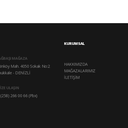
KURUMSAL
AĞBAŞI MAĞAZA
HAKKIMIZDA
tinköy Mah. 4050 Sokak No:2
MAĞAZALARIMIZ
ukkale - DENİZLİ
İLETİŞİM
İZE ULAŞIN
(258) 266 00 66 (Pbx)