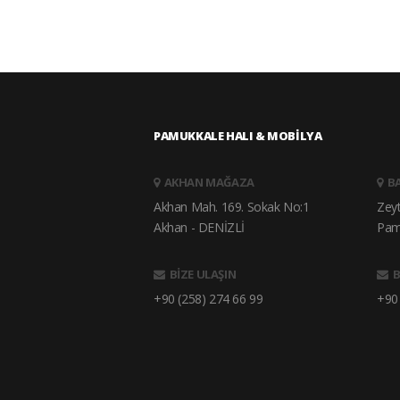
PAMUKKALE HALI & MOBİLYA
AKHAN MAĞAZA
B
Akhan Mah. 169. Sokak No:1
Zey
Akhan - DENİZLİ
Pam
BİZE ULAŞIN
B
+90 (258) 274 66 99
+90 