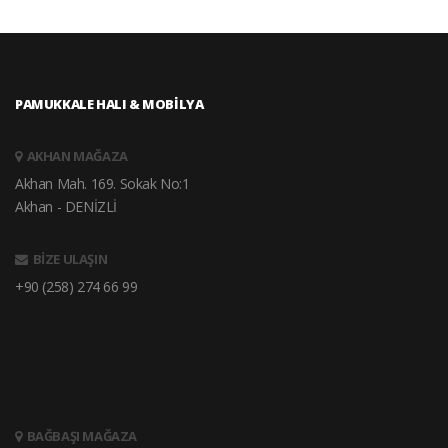
PAMUKKALE HALI & MOBİLYA
AKHAN MAĞAZA
Akhan Mah. 169. Sokak No:1
Akhan - DENİZLİ
BİZE ULAŞIN
+90 (258) 274 66 99
BAĞBAŞI MAĞAZA