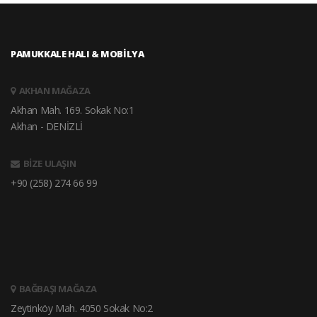
PAMUKKALE HALI & MOBİLYA
AKHAN MAĞAZA
Akhan Mah. 169. Sokak No:1
Akhan - DENİZLİ
BİZE ULAŞIN
+90 (258) 274 66 99
BAĞBAŞI MAĞAZA
Zeytinköy Mah. 4050 Sokak No:2