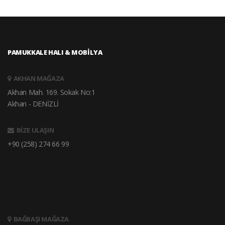
PAMUKKALE HALI & MOBİLYA
AKHAN MAĞAZA
Akhan Mah. 169. Sokak No:1
Akhan - DENİZLİ
BİZE ULAŞIN
+90 (258) 274 66 99
BAĞBAŞI MAĞAZA