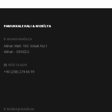
PAMUKKALE HALI & MOBİLYA
AKHAN MAĞAZA
Akhan Mah. 169. Sokak No:1
Akhan - DENİZLİ
BİZE ULAŞIN
+90 (258) 274 66 99
BAĞBAŞI MAĞAZA